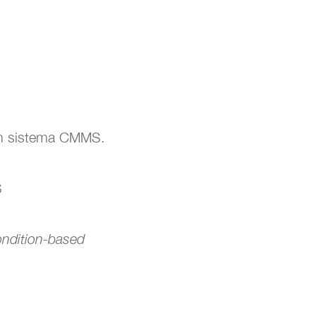
um sistema CMMS.
S
ondition-based