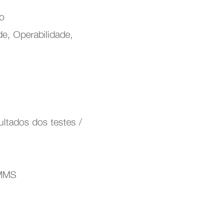
o
e, Operabilidade,
ltados dos testes /
CMMS