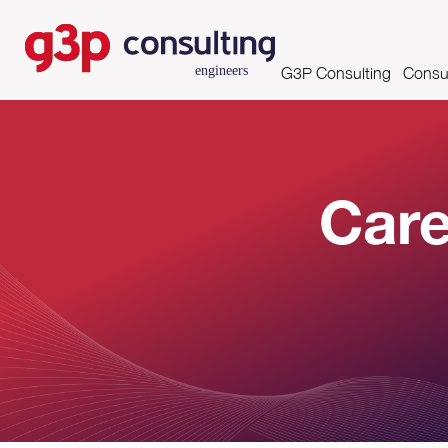
G3P Consulting
Consul
Missão, Visão e Valores
Asse
Competências e Certifi
Care
Clientes
Parcerias
Growing Productivity