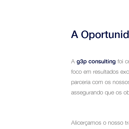
A Oportuni
Excel
g3p consulting
A
foi c
foco em resultados exc
parceria com os nossos
assegurando que os obj
Alicerçamos o nosso t