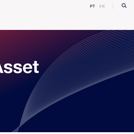
PT
EN
Asset