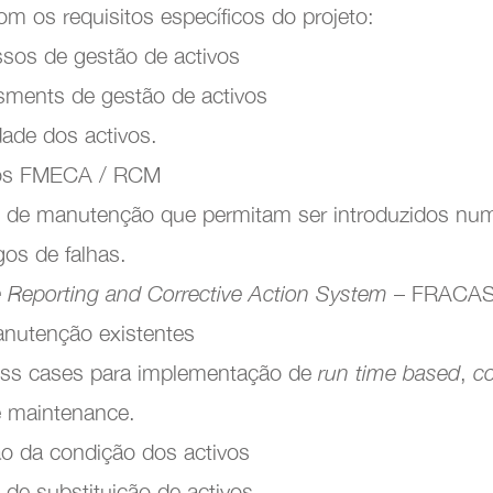
m os requisitos específicos do projeto:
os de gestão de activos
ments de gestão de activos
dade dos activos.
os FMECA / RCM
 de manutenção que permitam ser introduzidos n
os de falhas.
e Reporting and Corrective Action System
– FRACA
nutenção existentes
ss cases para implementação de
run time based
,
c
e maintenance.
o da condição dos activos
e substituição de activos.