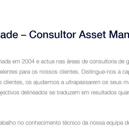
Energias Renováveis
Indústria Química
dade – Consultor Asset Ma
Indústria de Plásticos
ência Operacional
Automobile sales and assistance
riada em 2004 e actua nas áreas de consultoria de
Roads and tolls management
elentes para os nossos clientes. Distingue-nos a c
 clientes, os ajudarmos a ultrapassarem os seus ma
Oil industry
ectivos delineados se traduzem em resultados quanti
Shipyards
Tobacco
rabalho no conhecimento técnico da nossa equipa d