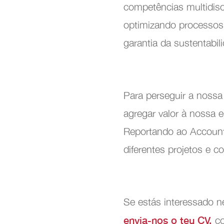
competências multidisc
optimizando processos,
Manut
garantia da sustentabi
Para perseguir a nossa
agregar valor à nossa 
Reportando ao Account/
diferentes projetos e c
Se estás interessado ne
envia-nos o teu CV.
co