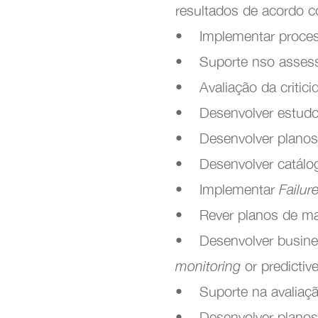
resultados de acordo co
• Implementar process
• Suporte nso assess
• Avaliação da critici
• Desenvolver estud
• Desenvolver planos
• Desenvolver catálog
• Implementar
Failur
• Rever planos de ma
• Desenvolver busine
monitoring
or predictiv
• Suporte na avaliaçã
• Desenvolver planos d