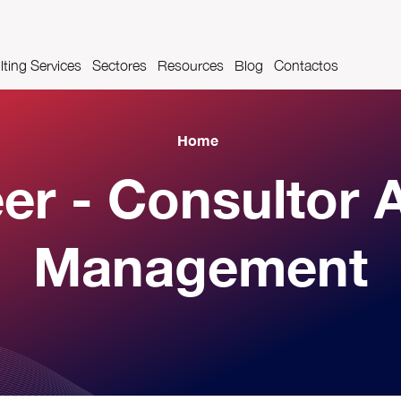
ting Services
Sectores
Resources
Blog
Contactos
t Management
Farmaceutica
Videos
Home
cações
Sector aeroportuário
Glossário
er - Consultor 
Indústria Automóvel
Management
Indústria alimentar e das bebidas
Indústria metalomecânica
Construções Metálicas