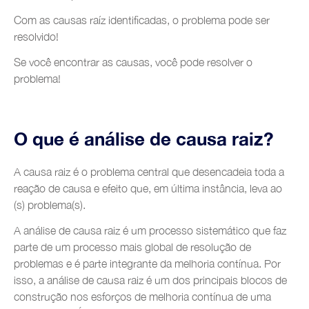
Automobile sales and assistance
Com as causas raíz identificadas, o problema pode ser
Roads and tolls management
resolvido!
Oil industry
Se você encontrar as causas, você pode resolver o
problema!
Shipyards
Tobacco
O que é análise de causa raiz?
Customer Service
A causa raiz é o problema central que desencadeia toda a
reação de causa e efeito que, em última instância, leva ao
(s) problema(s).
A análise de causa raiz é um processo sistemático que faz
parte de um processo mais global de resolução de
problemas e é parte integrante da melhoria contínua. Por
isso, a análise de causa raiz é um dos principais blocos de
construção nos esforços de melhoria contínua de uma