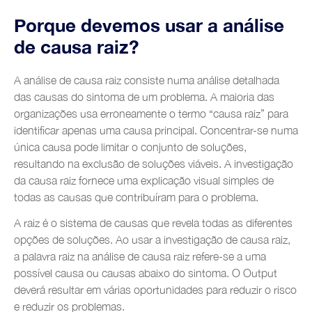
Missão, Visão e Valores
Porque devemos usar a análise
Consulting Services
Competências e Certificações
de causa raiz?
Asset Management
Sectores
Clientes
Excelência Operacional
A análise de causa raiz consiste numa análise detalhada
Farmaceutica
Resources
Parcerias
das causas do sintoma de um problema. A maioria das
Manutenção e Fiabilidade
Sector aeroportuário
organizações usa erroneamente o termo “causa raiz” para
Videos
Growing Productivity
Blog
Transformação Digital
identificar apenas uma causa principal. Concentrar-se numa
Indústria Automóvel
Glossário
única causa pode limitar o conjunto de soluções,
Formação e Coaching
Contactos
Indústria alimentar e das bebidas
resultando na exclusão de soluções viáveis. A investigação
da causa raiz fornece uma explicação visual simples de
Indústria metalomecânica
todas as causas que contribuíram para o problema.
Construções Metálicas
A raiz é o sistema de causas que revela todas as diferentes
opções de soluções. Ao usar a investigação de causa raiz,
Energias Renováveis
a palavra raiz na análise de causa raiz refere-se a uma
Indústria Química
possível causa ou causas abaixo do sintoma. O Output
deverá resultar em várias oportunidades para reduzir o risco
Indústria de Plásticos
e reduzir os problemas.