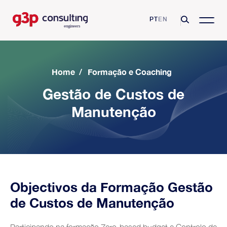
PT
EN
Home
/
Formação e Coaching
Gestão de Custos de
Manutenção
G3P Consulting
Missão, Visão e Valores
Consulting Services
Competências e Certificações
Asset Management
Sectores
Clientes
Excelência Operacional
Objectivos da Formação Gestão
Farmaceutica
Resources
Parcerias
Manutenção e Fiabilidade
de Custos de Manutenção
Sector aeroportuário
Videos
Growing Productivity
Blog
Transformação Digital
Indústria Automóvel