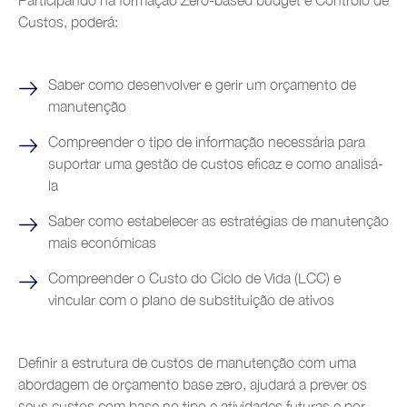
Participando na formação Zero-based budget e Controlo de
Glossário
Formação e Coaching
Custos, poderá:
Contactos
Indústria alimentar e das bebidas
Indústria metalomecânica
Saber como desenvolver e gerir um orçamento de
Construções Metálicas
manutenção
Energias Renováveis
Compreender o tipo de informação necessária para
suportar uma gestão de custos eficaz e como analisá-
Indústria Química
la
Indústria de Plásticos
Saber como estabelecer as estratégias de manutenção
Automobile sales and assistance
mais económicas
Roads and tolls management
Compreender o Custo do Ciclo de Vida (LCC) e
vincular com o plano de substituição de ativos
Oil industry
Shipyards
Definir a estrutura de custos de manutenção com uma
Tobacco
abordagem de orçamento base zero, ajudará a prever os
seus custos com base no tipo e atividades futuras e por
Customer Service