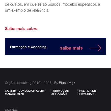
de custos, em que serão usados modelos específicos e
um exemplo de referência.
Saiba mais sobre
Formação e Coaching
saiba mais
© g3p consulting 2019 - 2026
| By
Bluesoft.pt
CAREER - CONSULTOR ASSET
|
TERMOS DE
|
POLÍTICA DE
MANAGEMENT
UTILIZAÇÃO
PRIVACIDADE
SIGA-NOS