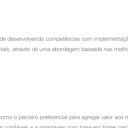
Energias Renováveis
Indústria Química
Indústria de Plásticos
ade desenvolvendo competências com implementaçã
ência Operacional
itais, através de uma abordagem baseada nas melho
Automobile sales and assistance
Roads and tolls management
Oil industry
Shipyards
mo o parceiro preferencial para agregar valor aos n
Tobacco
 confiáveis e sustentáveis com base em fortes parce