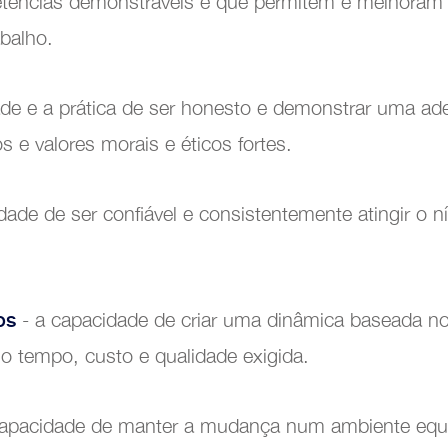
etências demonstráveis e que permitem e melhoram a
balho.
ade e a prática de ser honesto e demonstrar uma ad
formação Digital
os e valores morais e éticos fortes.
dade de ser confiável e consistentemente atingir o n
os
- a capacidade de criar uma dinâmica baseada no o
 no tempo, custo e qualidade exigida.
apacidade de manter a mudança num ambiente equil