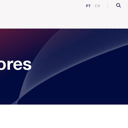
PT
EN
ores