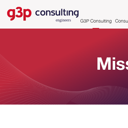
G3P Consulting
Consul
Missão, Visão e Valores
Asse
Competências e Certifi
Mis
Clientes
Parcerias
Growing Productivity