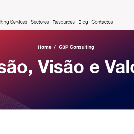
ting Services
Sectores
Resources
Blog
Contactos
t Management
Farmaceutica
Videos
Home
/
G3P Consulting
cações
Sector aeroportuário
Glossário
são, Visão e Val
Indústria Automóvel
Indústria alimentar e das bebidas
Indústria metalomecânica
Construções Metálicas