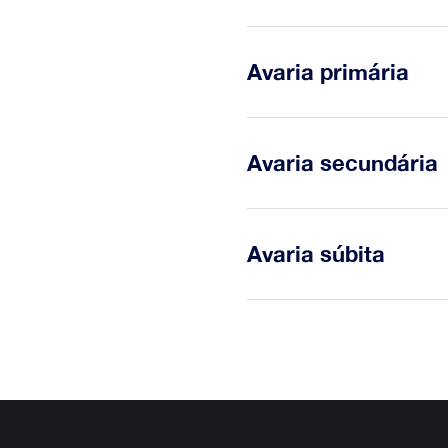
Avaria cuja probabilidad
Avaria primária
tempo de funcionamento 
Avaria de um bem que não 
Avaria secundária
de um outro bem.
Form
Avaria de um bem causada,
Avaria súbita
bem.
Avaria que não pode ser p