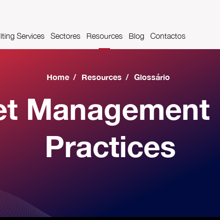
ting Services
Sectores
Resources
Blog
Contactos
t Management
Farmaceutica
Videos
Home
/
Resources
/
Glossário
cações
Sector aeroportuário
Glossário
et Management 
Indústria Automóvel
Practices
Indústria alimentar e das bebidas
Indústria metalomecânica
Construções Metálicas