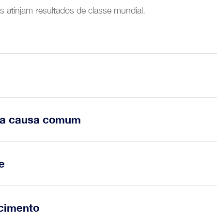
 atinjam resultados de classe mundial.
formação Digital
m item para cumprir uma função requerida.
uma causa comum
e resulta da mesma causa directa, sem que estas avarias 
e
e de ocorrência aumenta com o tempo de funcionamento, 
ecimento
 bem ou com as solicitações que lhe são aplicadas.