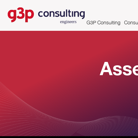
G3P Consulting
Consul
Missão, Visão e Valores
Asse
Competências e Certifi
Ass
Clientes
Parcerias
Growing Productivity