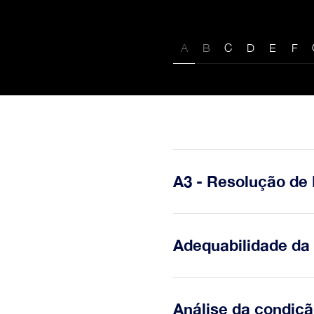
A
B
C
D
E
F
Excel
A3 - Resolução de
O Relatório A3 é uma ferr
Adequabilidade d
permite que todas as etap
documentadas numa única
A capacidade de uma orga
Análise da condiçã