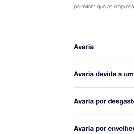
permitem que as empresas
tomada de decisão.
Trans
Avaria
Cessação da aptidão de u
Avaria devida a 
Avaria de vários items qu
Avaria por desgast
umas pelas outras.
Avaria cuja probabilidad
Avaria por envelh
unidades de utilização do