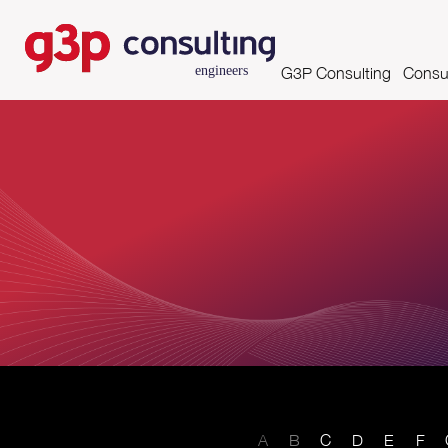
G3P Consulting
Consul
Missão, Visão e Valores
Asse
Competências e Certifi
Clientes
Parcerias
Growing Productivity
A
B
C
D
E
F