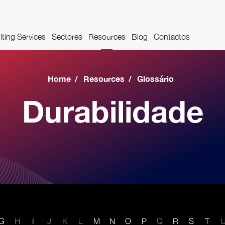
ting Services
Sectores
Resources
Blog
Contactos
t Management
Farmaceutica
Videos
Home
/
Resources
/
Glossário
cações
Sector aeroportuário
Glossário
Durabilidade
Indústria Automóvel
Indústria alimentar e das bebidas
Indústria metalomecânica
Construções Metálicas
G
H
I
J
K
L
M
N
O
P
Q
R
S
T