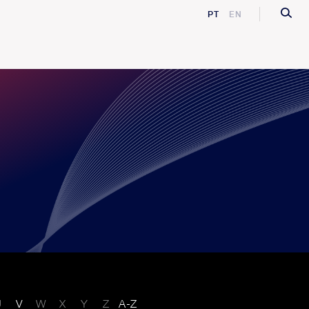
PT
EN
U
V
W
X
Y
Z
A-Z