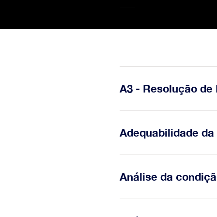
Excel
A3 - Resolução de
O Relatório A3 é uma ferr
Adequabilidade d
permite que todas as etap
documentadas numa única
A capacidade de uma orga
Análise da condiçã
apropriados no local nece
instante ou durante um da
A análise da condição dos