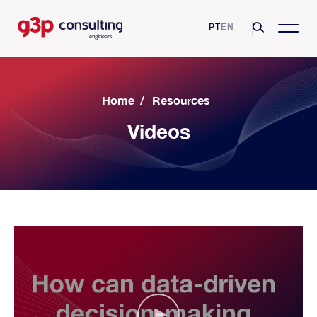
PT
EN
Home
/
Resources
Videos
G3P Consulting
Missão, Visão e Valores
Consulting Services
Competências e Certificações
Asset Management
Sectores
Clientes
Excelência Operacional
Farmaceutica
Resources
Parcerias
Manutenção e Fiabilidade
Sector aeroportuário
Videos
Growing Productivity
Blog
Transformação Digital
Indústria Automóvel
Glossário
Formação e Coaching
Contactos
Indústria alimentar e das bebidas