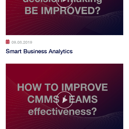
Indústria metalomecânica
Construções Metálicas
Energias Renováveis
Indústria Química
09.08.2019
Smart Business Analytics
Indústria de Plásticos
Automobile sales and assistance
Roads and tolls management
Oil industry
Shipyards
Tobacco
Customer Service