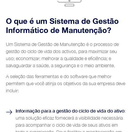
Sector aeroportuário
Videos
Growing Productivity
Blog
Transformação Digital
Indústria Automóvel
Glossário
O que é um Sistema de Gestão
Formação e Coaching
Contactos
Indústria alimentar e das bebidas
Informático de Manutenção?
Indústria metalomecânica
Um Sistema de Gestão de Manutenção é o processo de
Construções Metálicas
gestão do ciclo de vida dos activos, para maximizar seu
Energias Renováveis
uso; economizar; melhorar a qualidade e eficiência; e
salvaguardar a saúde, a segurança e o meio ambiente.
Indústria Química
A seleção das ferramentas e do software que melhor
Indústria de Plásticos
permitem que você atinja os objetivos da sua empresa deve
Automobile sales and assistance
incluir:
Roads and tolls management
Informação para a gestão do ciclo de vida do ativo
:
Oil industry
uma solução eficaz fornecerá a visibilidade necessária
Shipyards
para acompanhar o ciclo de vida de seus ativos em