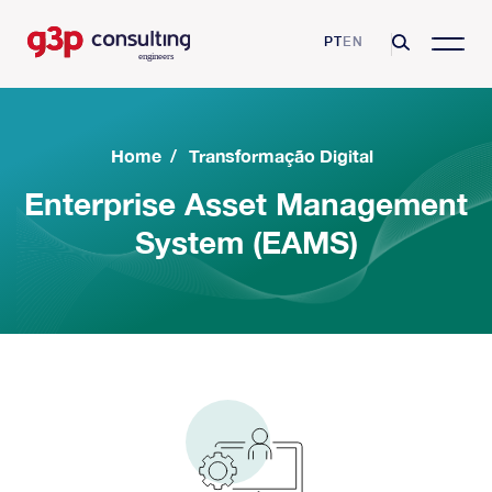
PT
EN
Home
/
Transformação Digital
Enterprise Asset Management
System (EAMS)
G3P Consulting
Missão, Visão e Valores
Consulting Services
Competências e Certificações
Asset Management
Sectores
Clientes
Excelência Operacional
Farmaceutica
Resources
Parcerias
Manutenção e Fiabilidade